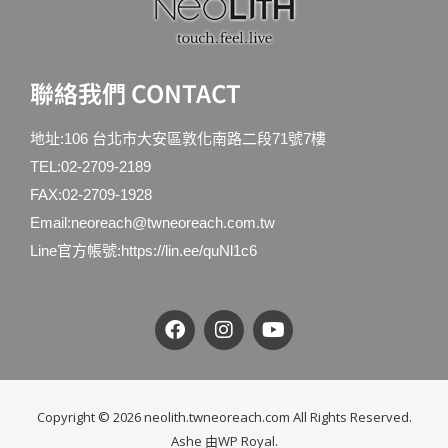
聯絡我們 CONTACT
地址:106 台北市大安區敦化南路二段71號7樓
TEL:
02-2709-2189
FAX:02-2709-1928
Email:
neoreach@twneoreach.com.tw
Line官方帳號:
https://lin.ee/quNl1c6
Copyright © 2026 neolith.twneoreach.com All Rights Reserved.
Ashe 由
WP Royal
.